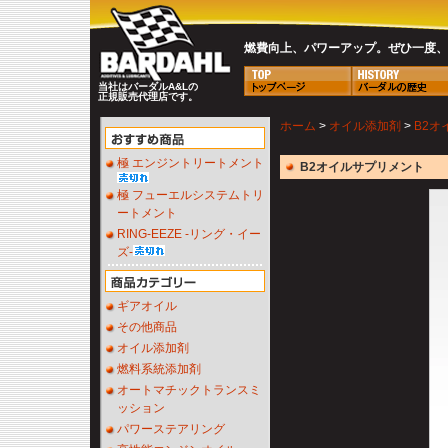
燃費向上、パワーアップ。ぜひ一度、B
当社はバーダルA&Lの
正規販売代理店です。
ホーム
>
オイル添加剤
>
B2オ
極 エンジントリートメント
B2オイルサプリメント
極 フューエルシステムトリ
ートメント
RING-EEZE -リング・イー
ズ-
ギアオイル
その他商品
オイル添加剤
燃料系統添加剤
オートマチックトランスミ
ッション
パワーステアリング