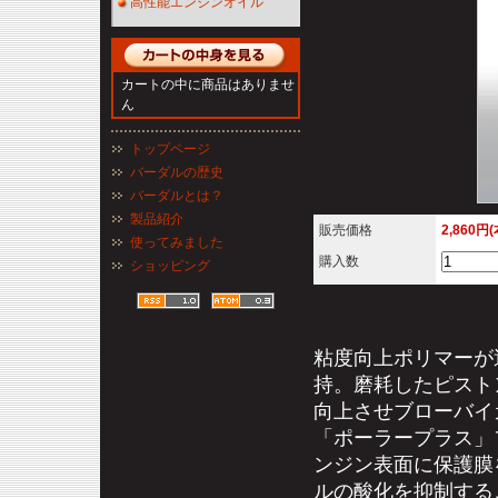
高性能エンジンオイル
カートの中に商品はありませ
ん
トップページ
バーダルの歴史
バーダルとは？
製品紹介
販売価格
2,860円
使ってみました
購入数
ショッピング
粘度向上ポリマーが
持。磨耗したピスト
向上させブローバイ
「ポーラープラス」
ンジン表面に保護膜
ルの酸化を抑制する