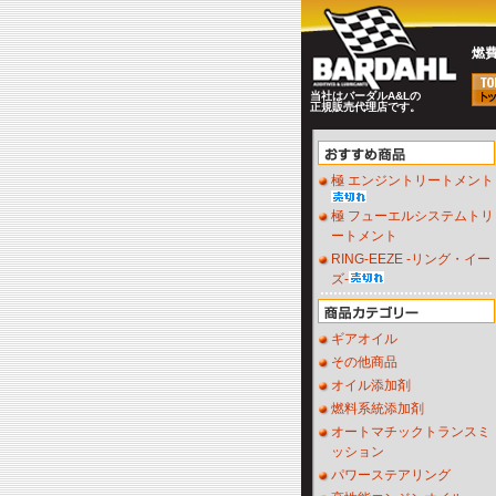
燃
当社はバーダルA&Lの
正規販売代理店です。
極 エンジントリートメント
極 フューエルシステムトリ
ートメント
RING-EEZE -リング・イー
ズ-
ギアオイル
その他商品
オイル添加剤
燃料系統添加剤
オートマチックトランスミ
ッション
パワーステアリング