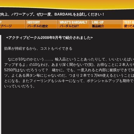
費向上、パワーアップ。ぜひ一度、BARDAHLをお試しください！
<アクティブビークル2008年9月号で紹介されました>
効果が持続するから、コストもペイできる
なにが10なのかという……。輸入品ということあったりして、いいといえばい
アップするよ」の10なわけ。あまり深く聞かないで(笑)。お得なことに２本入
5250円はないだろうって？ 確かに。でも、一度入れると内部に被膜ができて50
ソ。よくある満タン毎にじゃないのだ。つまり２本で１万km使えるということ
とになる。またフィーリングもシルキーになって、ポテンシャルアップも期待で
いっていいだろう。