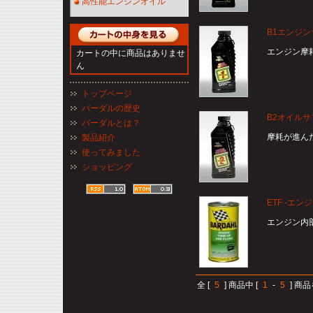
高性能エンジンオイル
B1エンジ
エンジン摩
カートの中に商品はありませ
ん
トップページ
バーダルの歴史
B2オイル
バーダルとは？
摩耗が進ん
製品紹介
使ってみました
ショッピング
ETF -エ
エンジン内
全 [
5
] 商品中 [
1
-
5
] 商