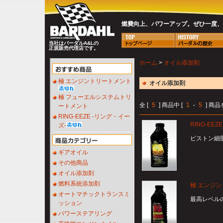
燃費向上、パワーアップ。ぜひ一度、B
当社はバーダルA&Lの
正規販売代理店です。
ホーム
>
オイル添加剤
極 エンジントリートメント
オイル添加剤
極 フューエルシステムトリ
全 [
5
] 商品中 [
1
-
5
] 商
ートメント
RING-EEZE -リング・イー
RING-EE
ズ-
ピストン細
ギアオイル
その他商品
オイル添加剤
燃料系統添加剤
極 エンジ
オートマチックトランスミ
最高レベル
ッション
パワーステアリング