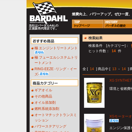
燃費向上、パワーアップ。ぜひ一度、B
当社はバーダルA&Lの
正規販売代理店です。
検索結果
検索条件 [カテゴリー]：
極 エンジントリートメント
ヒット件数：
14
件
極 フューエルシステムトリ
ートメント
RING-EEZE -リング・イー
全 [
14
] 商品中 [
13
-
14
]
ズ-
XG SYNTHET
環境と省燃費
ギアオイル
その他商品
オイル添加剤
燃料系統添加剤
オートマチックトランスミ
XGモーターオイル M
ッション
パワーステアリング
エンジン保護